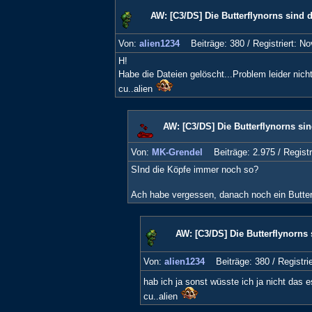
AW: [C3/DS] Die Butterflynorns sind d
Von:
alien1234
Beiträge: 380 /
Registriert: No
H!
Habe die Dateien gelöscht...Problem leider nic
cu..alien
AW: [C3/DS] Die Butterflynorns sin
Von:
MK-Grendel
Beiträge: 2.975 /
Registr
SInd die Köpfe immer noch so?
Ach habe vergessen, danach noch ein Butterf
AW: [C3/DS] Die Butterflynorns 
Von:
alien1234
Beiträge: 380 /
Registri
hab ich ja sonst wüsste ich ja nicht das
cu..alien