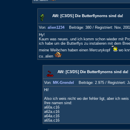
AW: [C3/DS] Die Butterflynorns sind da!
Von:
alien1234
Beiträge: 380 /
Registriert: Nov, 200
Hy!
Kaum was neues..und ich komm schon wieder mit Pr
ich habe um die Butterflys zu instalieren mit dem Br
meine Weibchen haben einen Mercurykopf
wo knn 
cu..alien
AW: [C3/DS] Die Butterflynorns sind da!
Von:
MK-Grendel
Beiträge: 2.975 /
Registriert: 
Hi!
Also ich weis nicht wo der fehler ligt, aber ich we
Ihre namen sind:
a60a.c16
a62a.c16
a64a.c16
a65a.c16