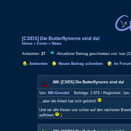
[C3/DS] Die Butterflynorns sind da!
Home
»
Foren
»
News
Antworten:
27
Aktuellster Beitrag geschrieben von: kari (3
Antworten
Neuen Beitrag schreiben
Im Forum
AW: [C3/DS] Die Butterflynorns sind da!
Von:
MK-Grendel
Beiträge: 2.975 /
Registriert: Jan
...aber die Arbeit hat sich gelohnt!
Und wir alle freuen uns schon auf den nächsten Breed 
aufhören
)