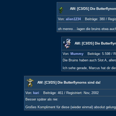
AW: [C3/DS] Die Butterflynor
Von:
alien1234
Beiträge: 380 /
Regis
oh menno....lagen die bruins etwa auc
AW: [C3/DS] Die Butterfly
Von:
Mummy
Beiträge: 5.598 /
R
Die Bruins haben auch Slot A, alle
Ich sehe gerade, Marcus hat dir di
AW: [C3/DS] Die Butterflynorns sind da!
Von:
kari
Beiträge: 461 /
Registriert: Nov, 2002
Besser später als nie:
Großes Kompliment für diese (wieder einmal) absolut gelun