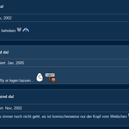
a!
v, 2002
ht behoben
d da!
iert: Jan, 2005
ly ei legen lassen...
sind da!
ert: Nov, 2002
 es immer noch nicht geht..es ist komischerweise nur der Kopf vom Weibchen