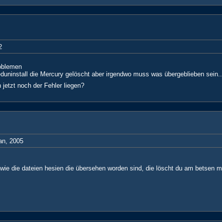
2
oblemen
eeduninstall die Mercury gelöscht aber irgendwo muss was übergeblieben sei
jetzt noch der Fehler liegen?
Jan, 2005
is wie die dateien hesien die übersehen worden sind, die löscht du am betsen m