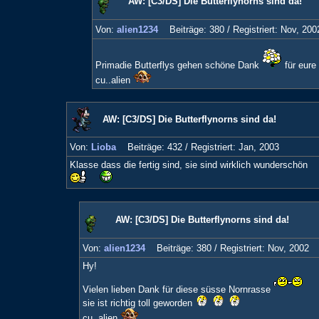
AW: [C3/DS] Die Butterflynorns sind da!
Von:
alien1234
Beiträge: 380 /
Registriert: Nov, 200
Primadie Butterflys gehen schöne Dank
für eure
cu..alien
AW: [C3/DS] Die Butterflynorns sind da!
Von:
Lioba
Beiträge: 432 /
Registriert: Jan, 2003
Klasse dass die fertig sind, sie sind wirklich wunderschön
AW: [C3/DS] Die Butterflynorns sind da!
Von:
alien1234
Beiträge: 380 /
Registriert: Nov, 2002
Hy!
Vielen lieben Dank für diese süsse Nornrasse
sie ist richtig toll geworden
cu..alien