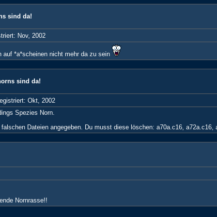
ns sind da!
triert: Nov, 2002
h auf *a*scheinen nicht mehr da zu sein
norns sind da!
egistriert: Okt, 2002
rdings Spezies Norn.
e falschen Dateien angegeben. Du musst diese löschen: a70a.c16, a72a.c16,
gende Nornrasse!!