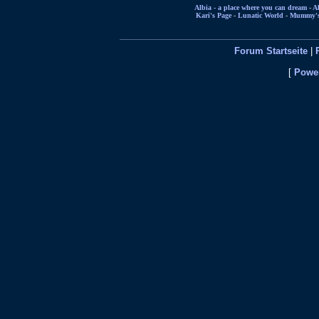
Albia - a place where you can dream
-
Al
Kari's Page
-
Lunatic World
-
Mummy's 
Forum Startseite
|
[
Power