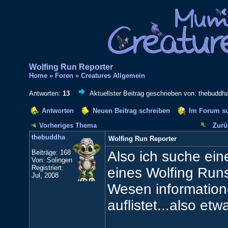
Wolfing Run Reporter
Home
»
Foren
»
Creatures Allgemein
Antworten:
13
Aktuellster Beitrag geschrieben von: thebuddha
Antworten
Neuen Beitrag schreiben
Im Forum s
Vorheriges Thema
Zurü
thebuddha
Wolfing Run Reporter
Beiträge: 168
Also ich suche ein
Von: Solingen
Registriert:
eines Wolfing Runs
Jul, 2008
Wesen informatione
auflistet...also etw