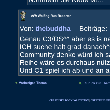
AW: Wolfing Run Reporter
Von:
thebuddha
Beiträge:
Genau C3/DS^^ aber es is nat
ICH suche halt grad danach^^
Community denke würd ich sa
Reihe wäre es durchaus nützl
Und C1 spiel ich ab und an 
Vorheriges Thema
Zurück zur Them
CREATURES DOCKING STATION
|
CREATURES FA