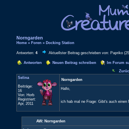
Norngarden
Home
»
Foren
»
Docking Station
Antworten:
4
Aktuellster Beitrag geschrieben von: Papriko (2
Antworten
Neuen Beitrag schreiben
Im Forum s
Zurüc
Selina
Norngarden
Beiträge:
Hallo,
16
Von: Horb
Registriert:
ich hab mal ne Frage: Gibt's auch einen
Apr, 2011
AW: Norngarden