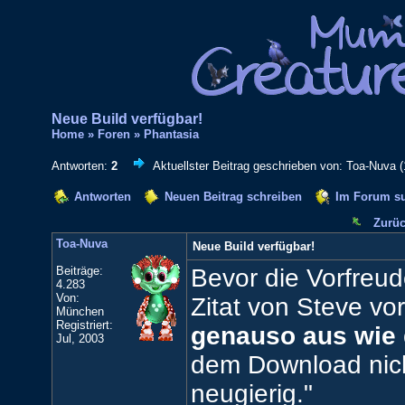
Neue Build verfügbar!
Home
»
Foren
»
Phantasia
Antworten:
2
Aktuellster Beitrag geschrieben von: Toa-Nuva (
Antworten
Neuen Beitrag schreiben
Im Forum s
Zurüc
Toa-Nuva
Neue Build verfügbar!
Beiträge:
Bevor die Vorfreude
4.283
Von:
Zitat von Steve vor
München
Registriert:
genauso aus wie di
Jul, 2003
dem Download nicht
neugierig."