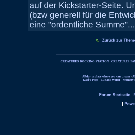
auf der Kickstarter-Seite. U
(bzw generell für die Entwic
eine "ordentliche Summe"...
Zurück zur Them
CREATURES DOCKING STATION
|
CREATURES FA
Albia - a place where you can dream
-
Al
Kari's Page
-
Lunatic World
-
Mummy's 
Forum Startseite
|
[
Power