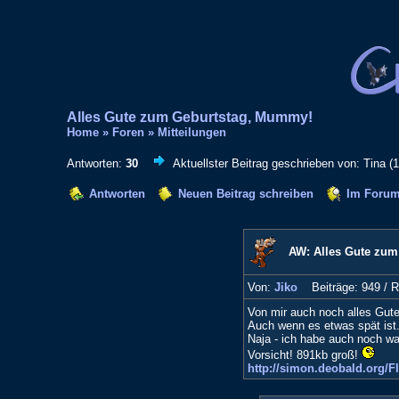
Alles Gute zum Geburtstag, Mummy!
Home
»
Foren
»
Mitteilungen
Antworten:
30
Aktuellster Beitrag geschrieben von: Tina (
Antworten
Neuen Beitrag schreiben
Im Forum
AW: Alles Gute zu
Von:
Jiko
Beiträge: 949 /
R
Von mir auch noch alles Gut
Auch wenn es etwas spät ist.
Naja - ich habe auch noch was
Vorsicht! 891kb groß!
http://simon.deobald.org/Flu