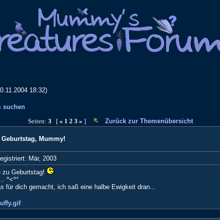
10.11.2004 18:32)
 suchen
Seiten:
3
[
«
1
2
3
»
]
Zurück zur Themenübersicht
m Geburtstag, Mummy!
egistriert: Mär, 2003
e zu Geburtstag!
.. ^<^°
 für dich gemacht, ich saß eine halbe Ewigkeit dran...
ffy.gif