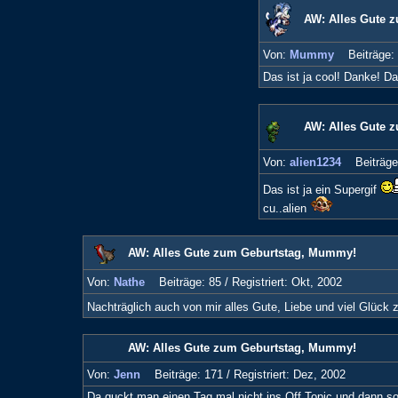
AW: Alles Gute 
Von:
Mummy
Beiträge:
Das ist ja cool! Danke! D
AW: Alles Gute 
Von:
alien1234
Beiträge
Das ist ja ein Supergif
cu..alien
AW: Alles Gute zum Geburtstag, Mummy!
Von:
Nathe
Beiträge: 85 /
Registriert: Okt, 2002
Nachträglich auch von mir alles Gute, Liebe und viel Glück
AW: Alles Gute zum Geburtstag, Mummy!
Von:
Jenn
Beiträge: 171 /
Registriert: Dez, 2002
Da guckt man einen Tag mal nicht ins Off Topic und dann so