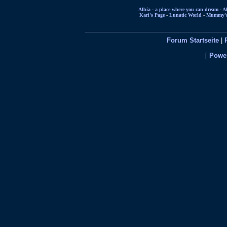
Albia - a place where you can dream
-
Al
Kari's Page
-
Lunatic World
-
Mummy's 
Forum Startseite
|
[
Power