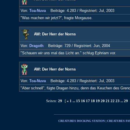
Von:
Toa-Nuva
Beiträge: 4.283 /
Registriert: Jul, 2003
"Was machen wir jetzt?", fragte Morgause.
AW: Der Herr der Norns
Von:
Dragoth
Beiträge: 729 /
Registriert: Jun, 2004
"Schauen wir uns mal das Licht an." schlug Ephriam vor.
AW: Der Herr der Norns
Von:
Toa-Nuva
Beiträge: 4.283 /
Registriert: Jul, 2003
"Aber schnell", fügte Dragan hinzu, denn das Keuchen des Grend
Seiten:
29
[
«
1
...
15
16
17
18
19
20
21
22
23
...
29
CREATURES DOCKING STATION
|
CREATURES FA