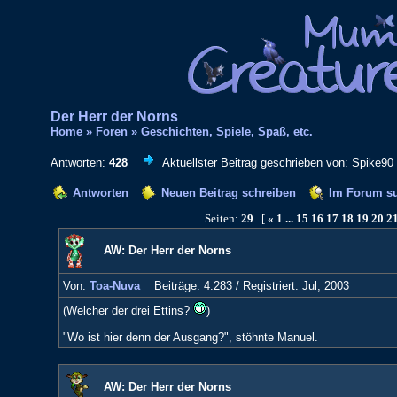
Der Herr der Norns
Home
»
Foren
»
Geschichten, Spiele, Spaß, etc.
Antworten:
428
Aktuellster Beitrag geschrieben von: Spike90 
Antworten
Neuen Beitrag schreiben
Im Forum s
Seiten:
29
[
«
1
...
15
16
17
18
19
20
2
AW: Der Herr der Norns
Von:
Toa-Nuva
Beiträge: 4.283 /
Registriert: Jul, 2003
(Welcher der drei Ettins?
)
"Wo ist hier denn der Ausgang?", stöhnte Manuel.
AW: Der Herr der Norns