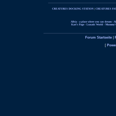
CREATURES DOCKING STATION
|
CREATURES FA
Albia - a place where you can dream
-
Al
Kari's Page
-
Lunatic World
-
Mummy's 
Forum Startseite
|
[
Power