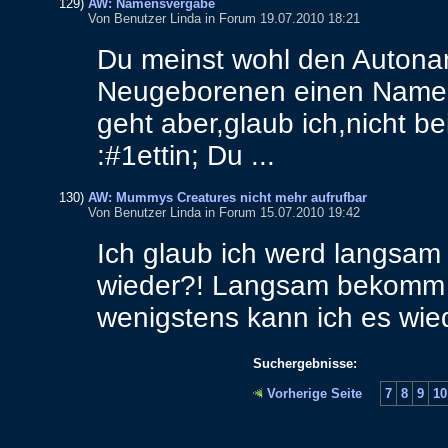
129)
AW: Namensvergabe
Von Benutzer Linda in Forum 19.07.2010 18:21
Du
meinst
wohl
den
Autona
Neugeborenen
einen
Name
geht
aber
,
glaub
ich
,
nicht
be
:#
1ettin
;
Du
...
130)
AW: Mummys Creatures nicht mehr aufrufbar
Von Benutzer Linda in Forum 15.07.2010 19:42
Ich
glaub
ich
werd
langsam
wieder
?!
Langsam
bekomm
wenigstens
kann
ich
es
wie
Suchergebnisse:
Vorherige Seite
7
8
9
10