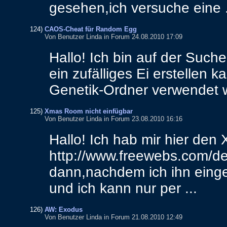
gesehen
,
ich
versuche
eine
.
124)
CAOS-Cheat für Random Egg
Von Benutzer Linda in Forum 24.08.2010 17:09
Hallo
!
Ich
bin
auf
der
Suche
ein
zufälliges
Ei
erstellen
ka
Genetik
-
Ordner
verwendet
125)
Xmas Room nicht einfügbar
Von Benutzer Linda in Forum 23.08.2010 16:16
Hallo
!
Ich
hab
mir
hier
den
http
://
www
.
freewebs
.
com
/
d
dann
,
nachdem
ich
ihn
eing
und
ich
kann
nur
per
...
126)
AW: Exodus
Von Benutzer Linda in Forum 21.08.2010 12:49