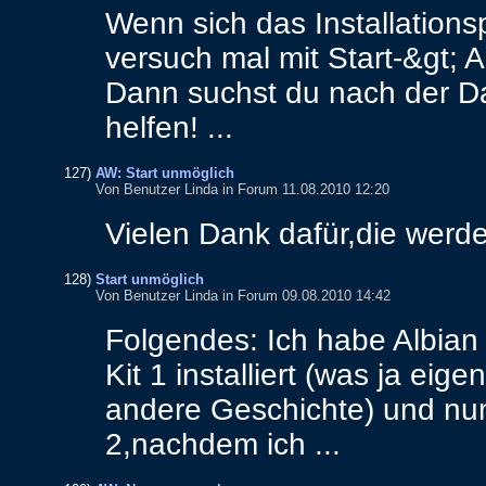
Wenn
sich
das
Installatio
versuch
mal
mit
Start
-&
gt
;
A
Dann
suchst
du
nach
der
Da
helfen
! ...
127)
AW: Start unmöglich
Von Benutzer Linda in Forum 11.08.2010 12:20
Vielen
Dank
dafür
,
die
werd
128)
Start unmöglich
Von Benutzer Linda in Forum 09.08.2010 14:42
Folgendes
:
Ich
habe
Albian
Kit
1
installiert
(
was
ja
eigen
andere
Geschichte
)
und
nu
2
,
nachdem
ich
...