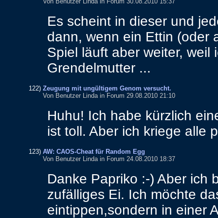
Von Benutzer Linda in Forum 30.08.2010 15:37
Es
scheint
in
dieser
und
jed
dann
,
wenn
ein
Ettin
(
oder
Spiel
läuft
aber
weiter
,
weil
Grendelmutter
...
122)
Zeugung mit ungültigem Genom versucht.
Von Benutzer Linda in Forum 29.08.2010 21:10
Huhu
!
Ich
habe
kürzlich
ein
ist
toll
.
Aber
ich
kriege
alle
p
123)
AW: CAOS-Cheat für Random Egg
Von Benutzer Linda in Forum 24.08.2010 18:37
Danke
Papriko
:-)
Aber
ich
zufälliges
Ei
.
Ich
möchte
da
eintippen
,
sondern
in
einer
A