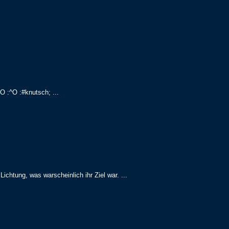
O
:^
O
:#
knutsch
; ...
Lichtung
,
was
warscheinlich
ihr
Ziel
war
. ...