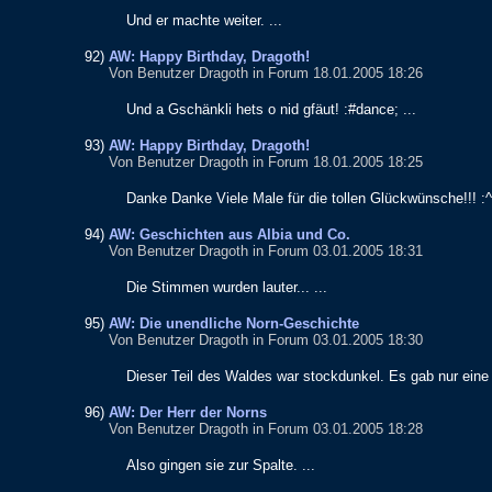
Und
er
machte
weiter
. ...
92)
AW: Happy Birthday, Dragoth!
Von Benutzer Dragoth in Forum 18.01.2005 18:26
Und
a
Gschänkli
hets
o
nid
gfäut
! :#
dance
; ...
93)
AW: Happy Birthday, Dragoth!
Von Benutzer Dragoth in Forum 18.01.2005 18:25
Danke
Danke
Viele
Male
für
die
tollen
Glückwünsche
!!! :^
94)
AW: Geschichten aus Albia und Co.
Von Benutzer Dragoth in Forum 03.01.2005 18:31
Die
Stimmen
wurden
lauter
... ...
95)
AW: Die unendliche Norn-Geschichte
Von Benutzer Dragoth in Forum 03.01.2005 18:30
Dieser
Teil
des
Waldes
war
stockdunkel
.
Es
gab
nur
eine
96)
AW: Der Herr der Norns
Von Benutzer Dragoth in Forum 03.01.2005 18:28
Also
gingen
sie
zur
Spalte
. ...