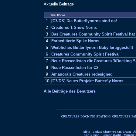
Aktuelle Beiträge
BEITRAG
1
[C3/DS] Die Butterflynorns sind da!
2
Creatures 1 Snow Norns
3
Das Creatures Community Spirit Festival ha
4
Farbeditierte Spike Norns
5
Weibliches Butterflynorn Baby fertiggestellt
6
Creatures Community Spirit Festival
7
Neue Rassenlisten rür Creatures 3/Docking S
8
Neue Rassenlisten für C2
9
Amanora's Creatures redesigned
10
[C3/DS] Neues Projekt: Butterfly Norns
Alle Beiträge des Benutzers
CREATURES DOCKING STATION
|
CREATURES FA
Albia - a place where you can dream
-
Al
Kari's Page
-
Lunatic World
-
Mummy's 